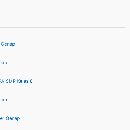
r Genap
nap
IPA SMP Kelas 8
enap
ter Genap