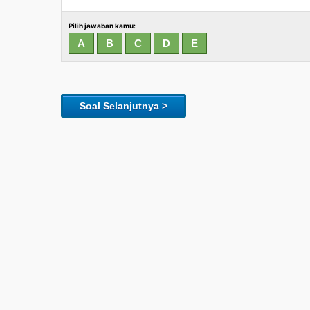
Pilih jawaban kamu:
Soal Selanjutnya >