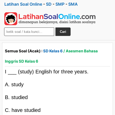
Latihan Soal Online
-
SD
-
SMP
-
SMA
Cari
Semua Soal (Acak) :
SD Kelas 6
/ Asesmen Bahasa
Inggris SD Kelas 6
I ___ (study) English for three years.
A. study
B. studied
C. have studied