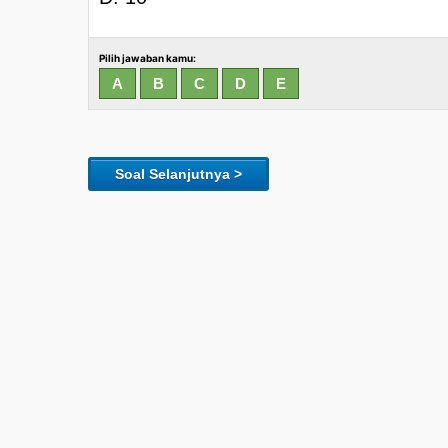
Pilih jawaban kamu:
Soal Selanjutnya >