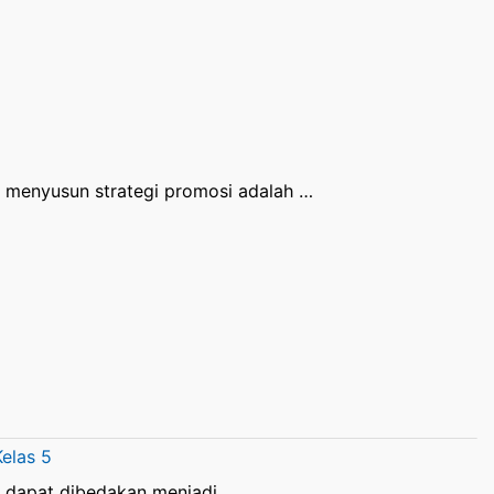
n menyusun strategi promosi adalah …
elas 5
 dapat dibedakan menjadi ….