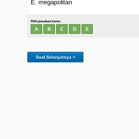
E. megapolitan
Pilih jawaban kamu:
Soal Selanjutnya >