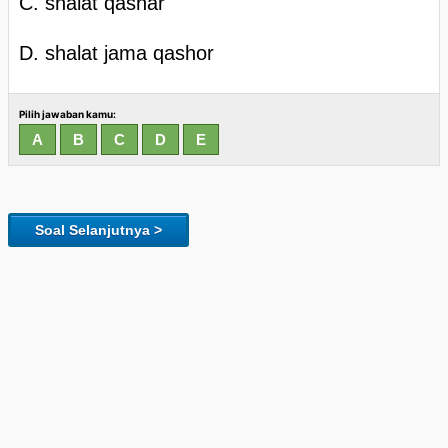
C. shalat qashar
D. shalat jama qashor
Pilih jawaban kamu:
Soal Selanjutnya >