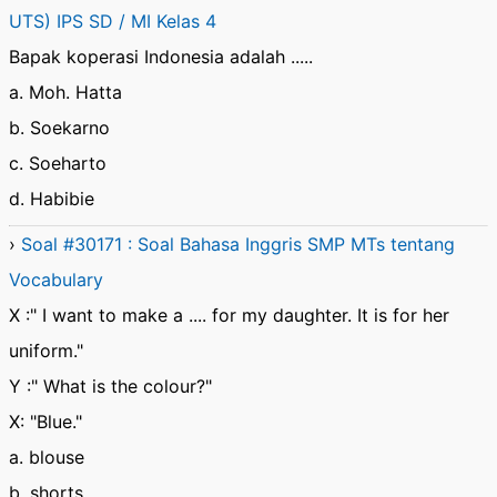
UTS) IPS SD / MI Kelas 4
Bapak koperasi Indonesia adalah .....
a. Moh. Hatta
b. Soekarno
c. Soeharto
d. Habibie
›
Soal #30171 : Soal Bahasa Inggris SMP MTs tentang
Vocabulary
X :" I want to make a .... for my daughter. It is for her
uniform."
Y :" What is the colour?"
X: "Blue."
a. blouse
b. shorts