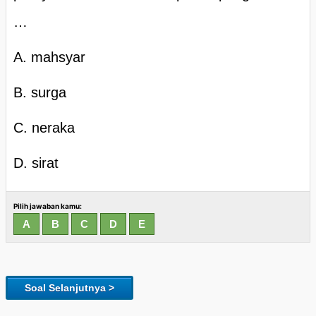
…
A. mahsyar
B. surga
C. neraka
D. sirat
Pilih jawaban kamu:
Soal Selanjutnya >